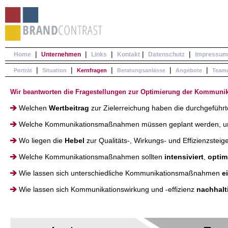
|
|
|
|
|
Home
Unternehmen
Links
Kontakt
Datenschutz
Impressum
|
|
|
|
|
Porträt
Situation
Kernfragen
Beratungsanlässe
Angebote
Teama
Wir beantworten die Fragestellungen zur Optimierung der Kommunika
Welchen
Wertbeitrag
zur Zielerreichung haben die durchgefüh
Welche Kommunikationsmaßnahmen müssen geplant werden, u
Wo liegen die
Hebel
zur Qualitäts-, Wirkungs- und Effizienzste
Welche Kommunikationsmaßnahmen sollten
intensiviert
,
optim
Wie lassen sich unterschiedliche Kommunikationsmaßnahmen
e
Wie lassen sich Kommunikationswirkung und -effizienz
nachhalt